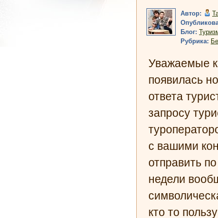
Автор:
Т
Опубликова
Блог:
Туриз
Рубрика:
Бе
Уважаемые ко
появилась н
ответа турис
запросу тури
туроператоро
с вашими кон
отправить по
недели вообщ
символическа
кто то польз